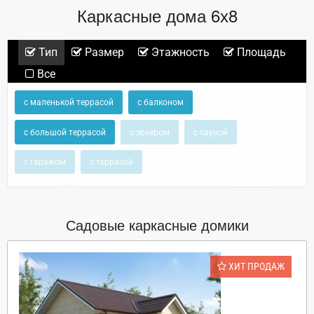
Каркасные дома 6х8
Тип
Размер
Этажность
Площадь
Все
с маленькой террасой
с балконом
с большой террасой
с эркером
с сауной
с гаражом
с террасой
Садовые каркасные домики
ХИТ ПРОДАЖ