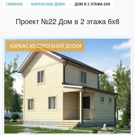
ГЛАВНАЯ
КАРКАСНЫЕ ДОМА
CURRENT:
ДОМ В 2 ЭТАЖА 6Х8
Проект №22 Дом в 2 этажа 6х8
КАРКАС ИЗ СТРОГАНОЙ ДОСКИ