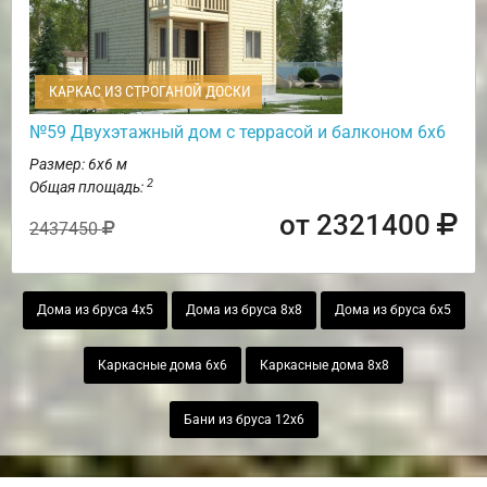
КАРКАС ИЗ СТРОГАНОЙ ДОСКИ
№59 Двухэтажный дом с террасой и балконом 6х6
Размер: 6х6 м
2
Общая площадь:
от 2321400
2437450
Дома из бруса 4х5
Дома из бруса 8х8
Дома из бруса 6х5
Каркасные дома 6х6
Каркасные дома 8х8
Бани из бруса 12х6