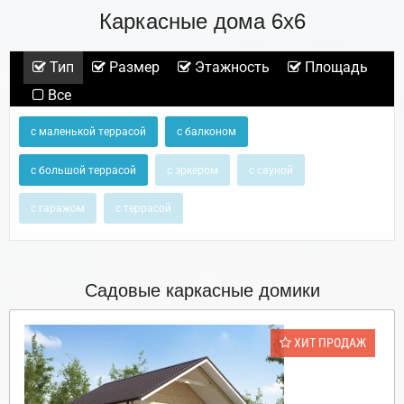
Каркасные дома 6х6
Тип
Размер
Этажность
Площадь
Все
с маленькой террасой
с балконом
с большой террасой
с эркером
с сауной
с гаражом
с террасой
Садовые каркасные домики
ХИТ ПРОДАЖ