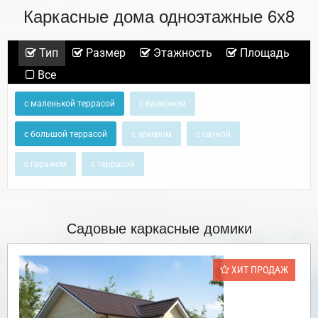
Каркасные дома одноэтажные 6х8
Тип
Размер
Этажность
Площадь
Все
с маленькой террасой
с балконом
с большой террасой
с эркером
с сауной
с гаражом
с террасой
Садовые каркасные домики
ХИТ ПРОДАЖ