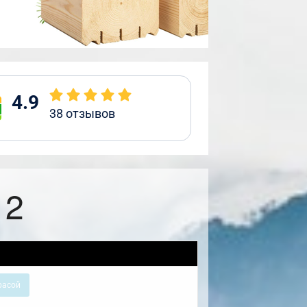
4.9
38
отзывов
12
расой