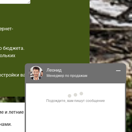
ернет-
о бюджета.
кольких
Леонид
остройки вас
Менеджер по продажам
Здравствуйте! Я могу 
проконсультировать Вас по нашим 
акциям и проектам.
Только что
е и летние комплектации домов.
нами.