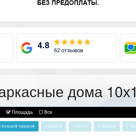
4.8
62
отзывов
аркасные дома 10х
Площадь
Все
с большой террасой
с эркером
с сауной
с гаражом
с тер