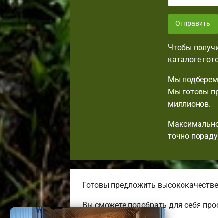
Отправить
Чтобы получи
каталоге гот
Мы подберем 
Мы готовы пр
миллионов.
Максимально 
точно пораду
Готовы предложить высококачествен
Вы сможете подобрать для себя про