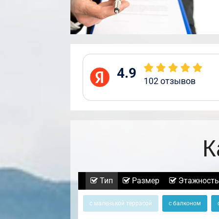
4.9
102
отзывов
К
Тип
Размер
Этажность
с маленькой террасой
с балконом