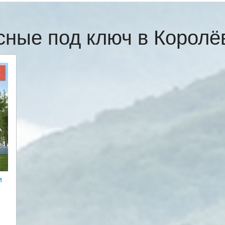
сные под ключ в Корол
Ж
и