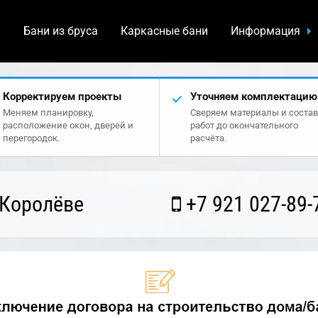
а
Бани из бруса
Каркасные бани
Информация
Корректируем проекты
Уточняем комплектацию
Меняем планировку,
Сверяем материалы и состав
расположение окон, дверей и
работ до окончательного
перегородок.
расчёта.
 Королёве
+7 921 027-89-