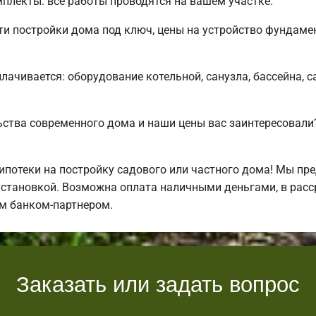
лекты: все работы проводятся на вашем участке.
 постройки дома под ключ, цены на устройство фундамен
плачивается: оборудование котельной, санузла, бассейна, 
ьства современного дома и наши цены вас заинтересова
отеки на постройку садового или частного дома! Мы пре
установкой. Возможна оплата наличными деньгами, в расср
м банком-партнером.
Заказать или задать вопрос