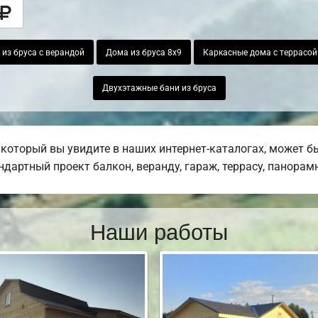
из бруса с верандой
Дома из бруса 8х9
Каркасные дома с террасой
Двухэтажные бани из бруса
который вы увидите в наших интернет-каталогах, может б
дартный проект балкон, веранду, гараж, террасу, панорамн
Наши работы