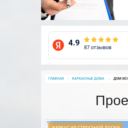
4.9
87
отзывов
ГЛАВНАЯ
КАРКАСНЫЕ ДОМА
CURRENT
ДОМ ИЗ 
Прое
КАРКАС ИЗ СТРОГАНОЙ ДОСКИ