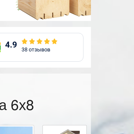
4.9
38
отзывов
а 6х8