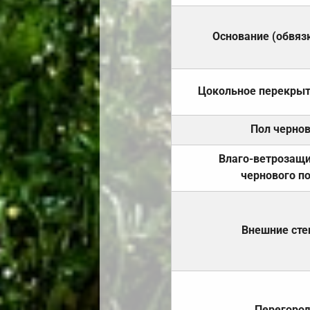
Основание (обвяз
Цокольное перекры
Пол черно
Влаго-ветрозащ
чернового п
Внешние ст
Перегоро