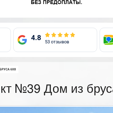
4.8
53
отзывов
:
БРУСА 6Х8
кт №39 Дом из брус