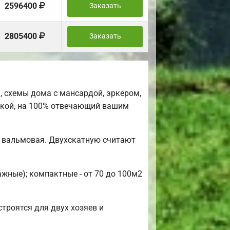
2596400
Заказать
2805400
Заказать
 схемы дома с мансардой, эркером,
овкой, на 100% отвечающий вашим
и вальмовая. Двухскатную считают
ажные); компактные - от 70 до 100м2
троятся для двух хозяев и