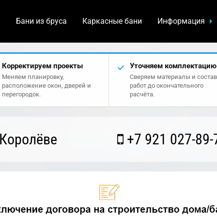
а
Бани из бруса
Каркасные бани
Информация
Корректируем проекты
Уточняем комплектацию
Меняем планировку,
Сверяем материалы и состав
расположение окон, дверей и
работ до окончательного
перегородок.
расчёта.
 Королёве
+7 921 027-89-