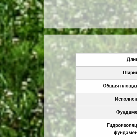
Дли
Шири
Общая площа
Исполне
Фундаме
Гидроизоля
фундамен