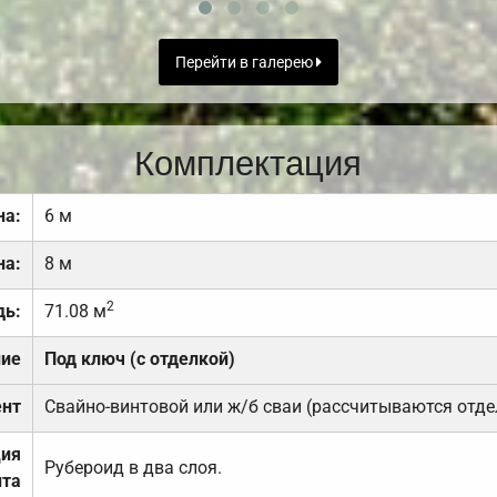
Перейти в галерею
Комплектация
на:
6 м
на:
8 м
2
дь:
71.08 м
ние
Под ключ (с отделкой)
нт
Свайно-винтовой или ж/б сваи (рассчитываются отде
ция
Рубероид в два слоя.
та