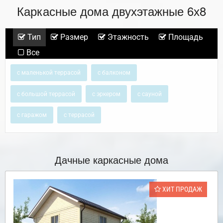
Каркасные дома двухэтажные 6х8
Тип
Размер
Этажность
Площадь
Все
с маленькой террасой
с балконом
с большой террасой
с эркером
с сауной
с гаражом
с террасой
Дачные каркасные дома
ХИТ ПРОДАЖ