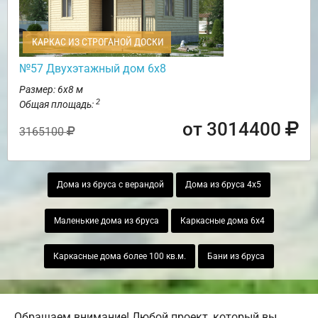
КАРКАС ИЗ СТРОГАНОЙ ДОСКИ
№57 Двухэтажный дом 6х8
Размер: 6х8 м
2
Общая площадь:
от 3014400
3165100
Дома из бруса с верандой
Дома из бруса 4х5
Маленькие дома из бруса
Каркасные дома 6х4
Каркасные дома более 100 кв.м.
Бани из бруса
Обращаем внимание! Любой проект, который вы