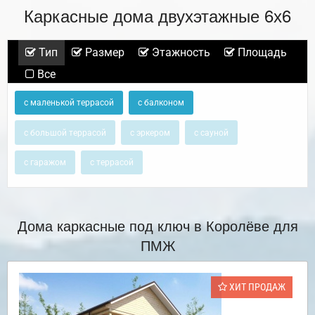
Каркасные дома двухэтажные 6х6
Тип
Размер
Этажность
Площадь
Все
с маленькой террасой
с балконом
с большой террасой
с эркером
с сауной
с гаражом
с террасой
Дома каркасные под ключ в Королёве для
ПМЖ
ХИТ ПРОДАЖ