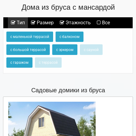
Дома из бруса с мансардой
Тип
Размер
Этажность
Все
с маленькой террасой
с балконом
с большой террасой
с эркером
с сауной
с гаражом
с террасой
Садовые домики из бруса