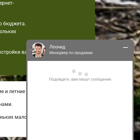
ернет-
о бюджета.
кольких
Леонид
остройки вас
Менеджер по продажам
Здравствуйте! Я могу 
проконсультировать Вас по нашим 
акциям и проектам.
Только что
е и летние комплектации домов.
нами.
еньких малоэтажных и бюджетных