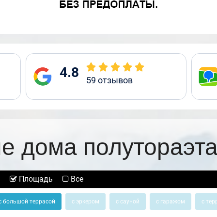
4.8
59
отзывов
е дома полутораэт
Площадь
Все
с большой террасой
с эркером
с сауной
с гаражом
с тер