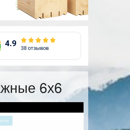
4.9
38
отзывов
ажные 6х6
расой