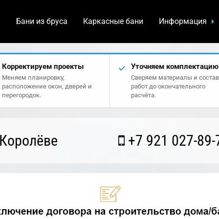
а
Бани из бруса
Каркасные бани
Информация
Корректируем проекты
Уточняем комплектацию
Меняем планировку,
Сверяем материалы и состав
расположение окон, дверей и
работ до окончательного
перегородок.
расчёта.
 Королёве
+7 921 027-89-