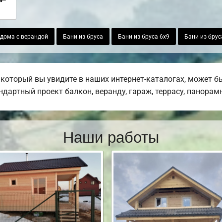
дома с верандой
Бани из бруса
Бани из бруса 6х9
Бани из брус
который вы увидите в наших интернет-каталогах, может б
дартный проект балкон, веранду, гараж, террасу, панорамн
Наши работы