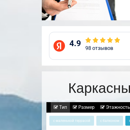
4.9
98
отзывов
Каркасны
Тип
Размер
Этажность
с маленькой террасой
с балконом