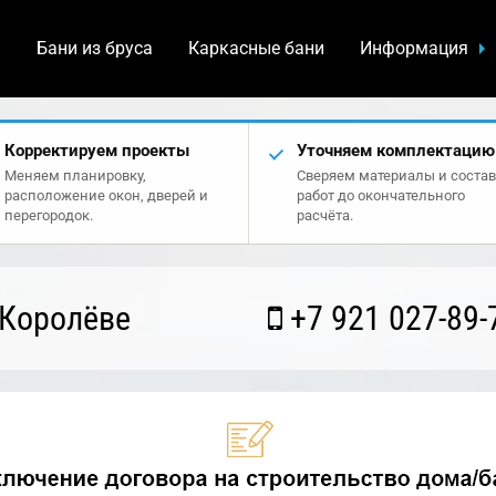
а
Бани из бруса
Каркасные бани
Информация
Корректируем проекты
Уточняем комплектацию
Меняем планировку,
Сверяем материалы и состав
расположение окон, дверей и
работ до окончательного
перегородок.
расчёта.
 Королёве
+7 921 027-89-