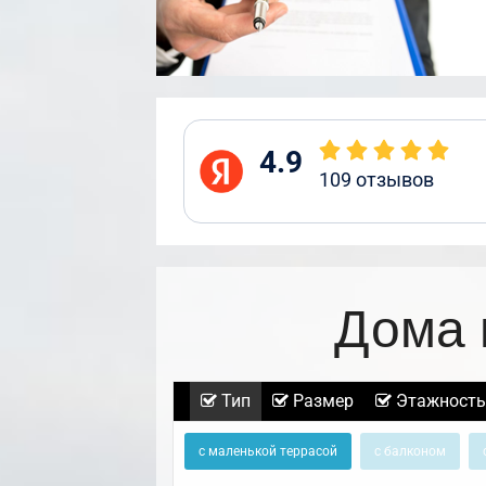
4.9
109
отзывов
Дома 
Тип
Размер
Этажность
с маленькой террасой
с балконом