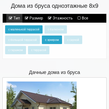
Дома из бруса одноэтажные 8х9
Тип
Размер
Этажность
Все
с маленькой террасой
с балконом
с большой террасой
с эркером
с сауной
с гаражом
с террасой
Дачные дома из бруса