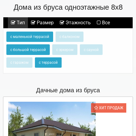
Дома из бруса одноэтажные 8х8
Тип
Размер
Этажность
Все
с маленькой террасой
с балконом
с большой террасой
с эркером
с сауной
с гаражом
с террасой
Дачные дома из бруса
ХИТ ПРОДАЖ