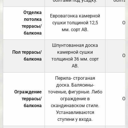
болтами под усадку.
болтам
Отделка
Евровагонка камерной
потолка
сушки толщиной 12,5
От
террасы/
мм. сорт АВ.
балкона
Шпунтованная доска
Пол террасы/
камерной сушки
От
балкона
толщиной 36 мм. сорт
АВ.
Перила- строганая
доска. Балясины-
Ограждение
точеные, фигурные. Либо
террасы/
ограждение в
От
балкона
скандинавском стиле.
Устанавливаются
ступени у входа.