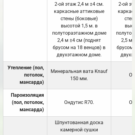
2-ой этаж 2,4 м ±4 см.
2-ой эт
каркасные аттиковые
каркас
стены (боковые)
стен
высотой 1,5 м. в
высо
полутораэтажном доме
полутор
2,4 м ±4 см (поднят
2,5 м 
брусом на 18 венцов) в
брусом 
двухэтажном доме.
двухэ
Утепление (пол,
Минеральная вата
Knauf
потолок,
От
150
мм.
мансарда)
Пароизоляция
(пол, потолок,
Ондутис
R70
.
От
мансарда)
Шпунтованная доска
камерной сушки