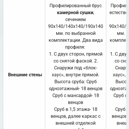
Профилированный брус
Профили
камерной сушки
,
естестве
сечением
с
90х140/140х140/190х140
90х140/
мм. по выбранной
мм. 
комплектации. Два вида
комплек
профиля:
п
1. С двух сторон, прямой
1. С дву
со снятой фаской. 2.
со сня
Снаружи под «блок-
Снару
Внешние стены
хаус», внутри прямой.
хаус», 
Высота сруба: Сруб
Высот
одноэтажный- 18 венцов
одноэта
Сруб с мансардой- 18
Сруб с
венцов
Сруб в 1,5 этажа- 18
Сруб в
венцов, далее каркас с
венцов,
внешней отделкой
внеш