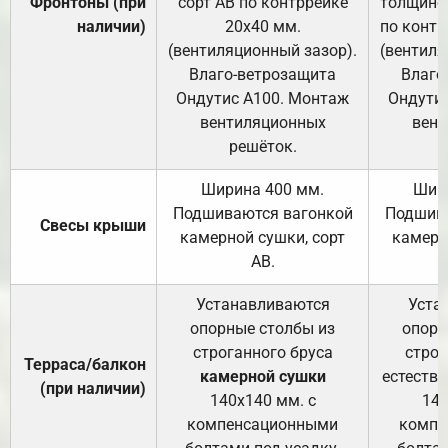
Фронтоны (при
сорт АВ по контррейке
толщиной
наличии)
20х40 мм.
по контр
(вентиляционный зазор).
(вентиля
Влаго-ветрозащита
Влаго
Ондутис А100. Монтаж
Ондути
вентиляционных
вент
решёток.
Ширина 400 мм.
Шир
Подшиваются вагонкой
Подшива
Свесы крыши
камерной сушки, сорт
камерн
АВ.
Устанавливаются
Уста
опорные столбы из
опорн
строганного бруса
строг
Терраса/балкон
камерной сушки
естеств
(при наличии)
140х140 мм. с
140
компенсационными
компе