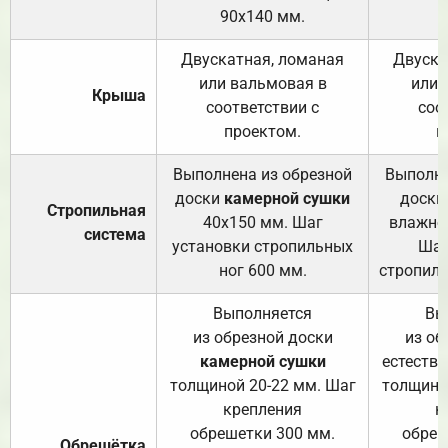
90х140 мм.
Двускатная, ломаная
Двуска
или вальмовая в
или 
Крыша
соответствии с
соо
проектом.
п
Выполнена из обрезной
Выполне
доски
камерной сушки
доски
Стропильная
40х150 мм. Шаг
влажно
система
установки стропильных
Шаг
ног 600 мм.
стропиль
Выполняется
Вы
из обрезной доски
из об
камерной сушки
естеств
толщиной 20-22 мм. Шаг
толщино
крепления
к
обрешетки 300 мм.
обреш
Обрешётка