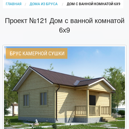
ГЛАВНАЯ
ДОМА ИЗ БРУСА
CURRENT:
ДОМ С ВАННОЙ КОМНАТОЙ 6Х9
Проект №121 Дом с ванной комнатой
6х9
БРУС КАМЕРНОЙ СУШКИ