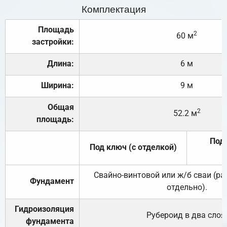
Комплектация
Площадь
2
60 м
застройки:
Длина:
6 м
Ширина:
9 м
Общая
2
52.2 м
площадь:
Под 
Под ключ (с отделкой)
Свайно-винтовой или ж/б сваи (р
Фундамент
отдельно).
Гидроизоляция
Рубероид в два слоя
фундамента