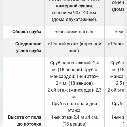
сечени
камерной сушки
,
(дома 
сечением 90х140 мм.
(дома двухэтажные).
Сборка сруба
Берёзовый нагель.
Берёз
Соединение
«Тёплый угол» (коренной
«Тёплый 
углов сруба
шип).
Сруб одноэтажный: 2,4
Сруб од
м. (18 венцов) Сруб с
м. (18
мансардой: 1-ый этаж-
мансард
2,4 м. (18 венцов)
2,5 м
2-ой этаж (мансарда)- 2,3
2-ой этаж
м.
Сруб в полтора и два
Сруб в
этажа:
Высота от пола
1-ый этаж 2,4 м ±4 см.
1-ый эт
до потолка
(18 венцов)
(1