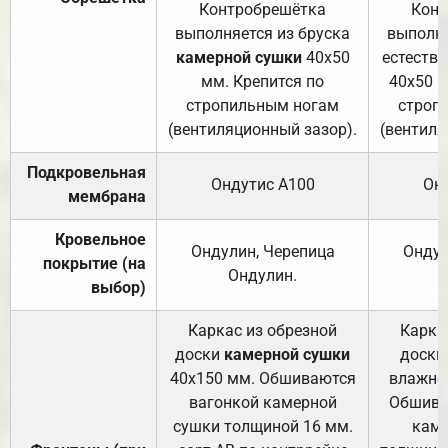
Контробрешётка
Конт
выполняется из бруска
выполня
камерной сушки
40х50
естеств
мм. Крепится по
40х50 м
стропильным ногам
строп
(вентиляционный зазор).
(вентиля
Подкровельная
Ондутис А100
Он
мембрана
Кровельное
Ондулин, Черепица
Ондул
покрытие (на
Ондулин.
выбор)
Каркас из обрезной
Карка
доски
камерной сушки
доски
40х150 мм. Обшиваются
влажно
вагонкой камерной
Обшива
сушки толщиной 16 мм.
каме