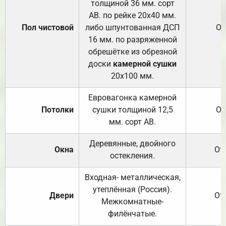
толщиной 36 мм. сорт
АВ. по рейке 20х40 мм.
Пол чистовой
либо шпунтованная ДСП
От
16 мм. по разряженной
обрешётке из обрезной
доски
камерной сушки
20х100 мм.
Евровагонка камерной
Потолки
сушки толщиной 12,5
От
мм. сорт АВ.
Деревянные, двойного
Окна
От
остекления.
Входная- металлическая,
утеплённая (Россия).
Двери
От
Межкомнатные-
филёнчатые.