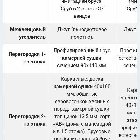
имитацией бруса.
имит
Сруб в 2 этажа- 37
Сруб 
венцов
Межвенцовый
Джут (льноджутовое
Джут 
утеплитель
полотно).
п
Профилированный брус
Профили
Перегородки 1-
камерной сушки
,
естестве
го этажа
сечением 90х140 мм.
сечени
Каркасные: доска
камерной сушки
40х100
Карк
мм, обшитые
естеств
евровагонкой хвойных
40х10
пород, камерной сушки,
манса
Перегородки 2-
толщиной 12,5 мм. сорт
этажа
го этажа
«АВ» (дома с мансардой
профили
и в 1,5 этажа). Брусовые:
естестве
профилированный брус