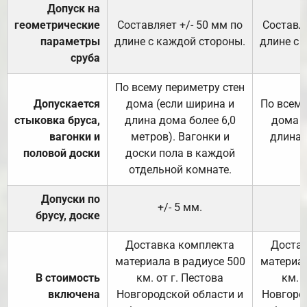
Допуск на
геометрические
Составляет +/- 50 мм по
Составля
параметры
длине с каждой стороны.
длине с 
сруба
По всему периметру стен
Допускается
дома (если ширина и
По всему
стыковка бруса,
длина дома более 6,0
дома (
вагонки и
метров). Вагонки и
длина 
половой доски
доски пола в каждой
отдельной комнате.
Допуски по
+/- 5 мм.
брусу, доске
Доставка комплекта
Достав
материала в радиусе 500
материал
В стоимость
км. от г. Пестова
км. 
включена
Новгородской области и
Новгоро