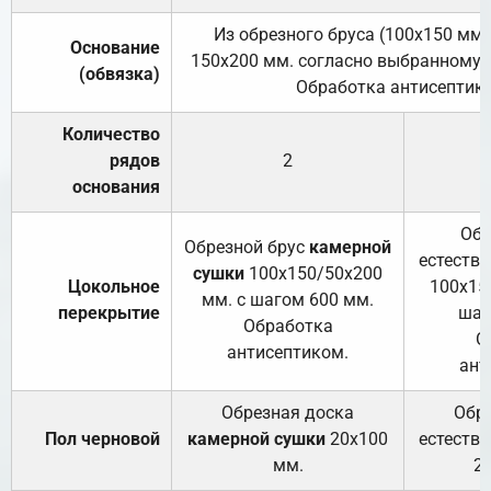
Из обрезного бруса (100х150 мм.
Основание
150х200 мм. согласно выбранному с
(обвязка)
Обработка антисептик
Количество
рядов
2
основания
Обр
Обрезной брус
камерной
естеств
сушки
100х150/50х200
Цокольное
100х15
мм. с шагом 600 мм.
перекрытие
шаг
Обработка
О
антисептиком.
ант
Обрезная доска
Обр
Пол черновой
камерной сушки
20х100
естеств
мм.
2