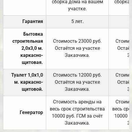
сборка дома на вашем
сборка
участке.
Гарантия
5 лет.
Бытовка
строительная
Стоимость 23000 руб.
Стоимо
2,0х3,0 м.
Остаётся на участке
Остаёт
каркасно-
Заказчика.
З
щитовая.
Туалет 1,0х1,0
Стоимость 12000 руб.
Стоимо
м. каркасно-
Остаётся на участке
Остаёт
щитовой.
Заказчика.
З
Стоимость аренды на
Стоимо
весь срок строительства
весь сро
Генератор
10000 руб. ГСМ за счёт
10000 р
Заказчика.
З