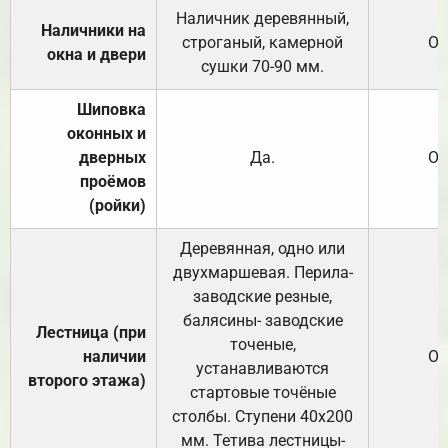
Наличник деревянный,
Наличники на
строганый, камерной
От
окна и двери
сушки 70-90 мм.
Шиповка
оконных и
дверных
Да.
От
проёмов
(ройки)
Деревянная, одно или
двухмаршевая. Перила-
заводские резные,
балясины- заводские
Лестница (при
точеные,
наличии
От
устанавливаются
второго этажа)
стартовые точёные
столбы. Ступени 40х200
мм. Тетива лестницы-