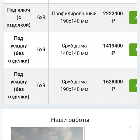
Под ключ
Профилированный
2222400
(с
6х9
За
190х140 мм
отделкой)
Под
усадку
Cруб дома
1419400
6х9
За
(без
140х140 мм
отделки)
Под
усадку
Cруб дома
1628400
6х9
За
(без
190х140 мм
отделки)
Наши работы