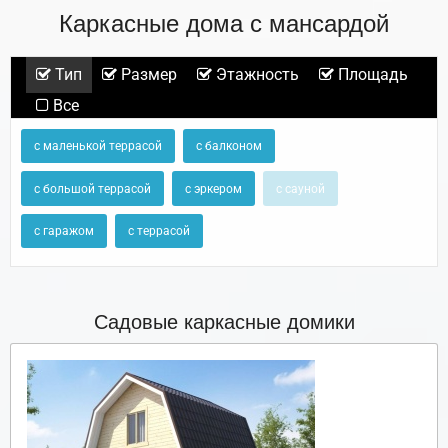
Каркасные дома с мансардой
Тип
Размер
Этажность
Площадь
Все
с маленькой террасой
с балконом
с большой террасой
с эркером
с сауной
с гаражом
с террасой
Садовые каркасные домики