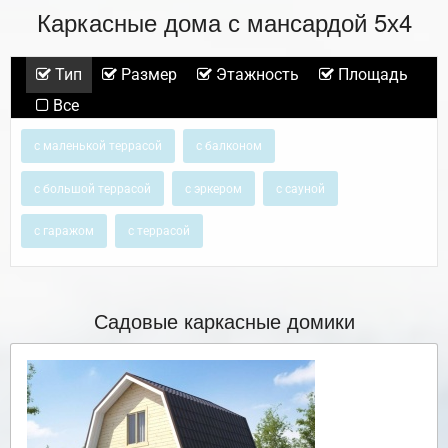
Каркасные дома с мансардой 5х4
Тип
Размер
Этажность
Площадь
Все
с маленькой террасой
с балконом
с большой террасой
с эркером
с сауной
с гаражом
с террасой
Садовые каркасные домики