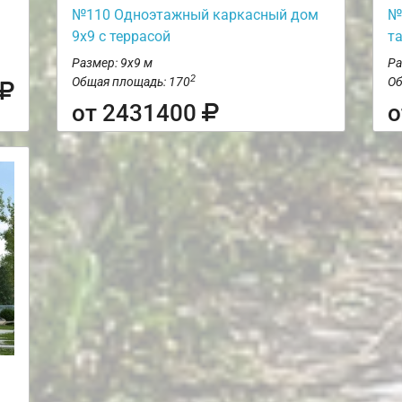
№110 Одноэтажный каркасный дом
№
9х9 с террасой
т
Размер: 9х9 м
Ра
2
Общая площадь: 170
Об
от 2431400
о