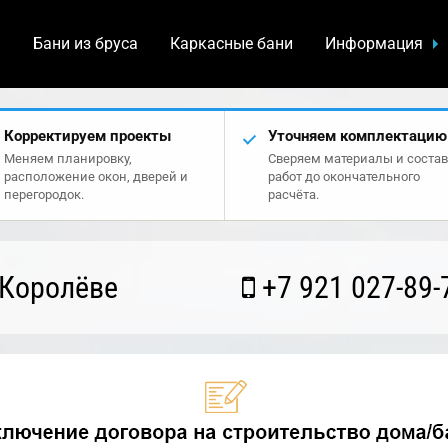
а
Бани из бруса
Каркасные бани
Информация
Корректируем проекты
Уточняем комплектацию
Меняем планировку,
Сверяем материалы и состав
расположение окон, дверей и
работ до окончательного
перегородок.
расчёта.
 Королёве
+7 921 027-89-