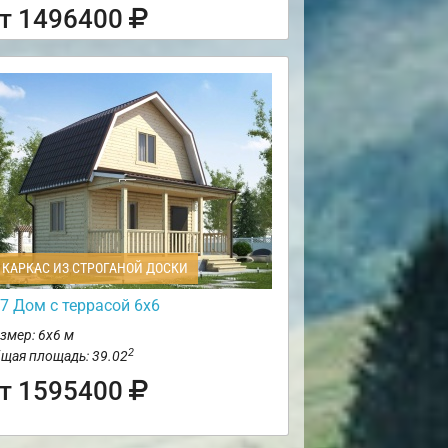
т 1496400
КАРКАС ИЗ СТРОГАНОЙ ДОСКИ
7 Дом с террасой 6х6
змер: 6х6 м
2
щая площадь: 39.02
т 1595400