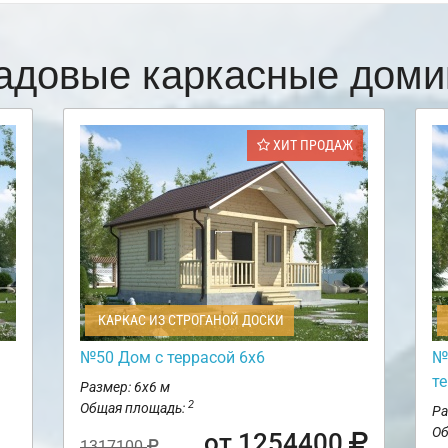
адовые каркасные доми
ХИТ ПРОДАЖ
КАРКАС ИЗ СТРОГАНОЙ ДОСКИ
№50 Дом с террасой 6х6
№
те
Размер: 6х6 м
2
Общая площадь:
Ра
Об
от 1254400
1317100