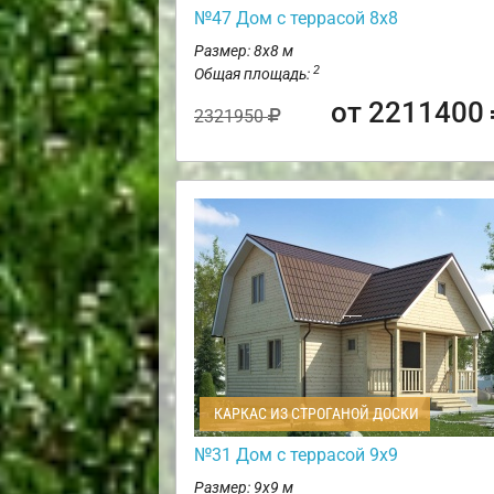
№47 Дом с террасой 8х8
Размер: 8х8 м
2
Общая площадь:
от 2211400
2321950
КАРКАС ИЗ СТРОГАНОЙ ДОСКИ
№31 Дом с террасой 9х9
Размер: 9х9 м