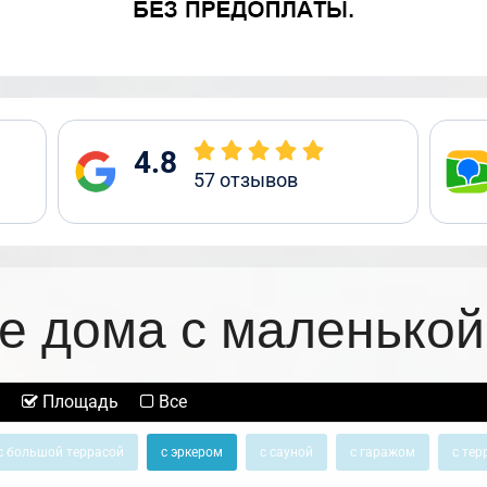
4.8
57
отзывов
е дома с маленькой
Площадь
Все
с большой террасой
с эркером
с сауной
с гаражом
с тер