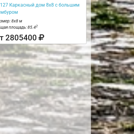
127 Каркасный дом 8х8 с большим
амбуром
змер: 8х8 м
2
щая площадь: 85.4
т 2805400