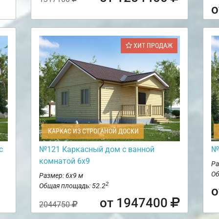
о
ХИТ ПРОДАЖ
КАРКАС ИЗ СТРОГАНОЙ ДОСКИ
с
№121 Каркасный дом с ванной
№
комнатой 6х9
Ра
Об
Размер: 6х9 м
2
Общая площадь: 52.2
о
от 1947400
2044750