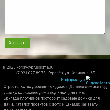
Отправить
© 2026 korolyovbrusdoma.ru
+7 921 027-89-78; Королёв, ул. Калинина, 6Б
Информация
Строительство деревянных домов: Дачные домики под
усадку, каркасные дома под ключ для пмж.
Бригада плотников постороит садовые домики для
дачи. Каталог проектов с фото и ценами: заказать