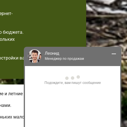
ернет-
о бюджета.
кольких
Леонид
остройки вас
Менеджер по продажам
Здравствуйте! Я могу 
проконсультировать Вас по нашим 
акциям и проектам.
Только что
е и летние комплектации домов.
нами.
еньких малоэтажных и бюджетных