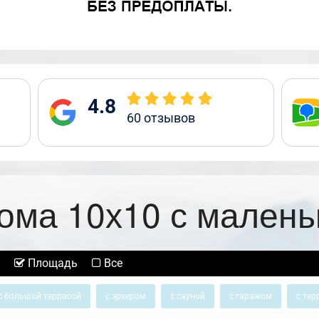
4.8
60
отзывов
ома 10х10 с малень
Площадь
Все
с большой террасой
с эркером
с сауной
с гаражом
с тер