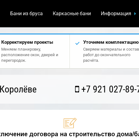
а
Бани из бруса
Каркасные бани
Информация
Корректируем проекты
Уточняем комплектацию
Меняем планировку,
Сверяем материалы и состав
расположение окон, дверей и
работ до окончательного
перегородок.
расчёта.
 Королёве
+7 921 027-89-