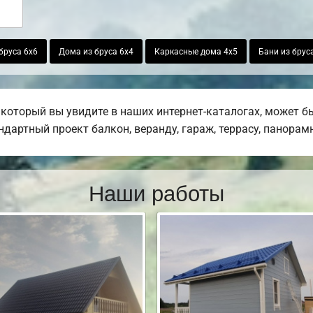
бруса 6х6
Дома из бруса 6х4
Каркасные дома 4х5
Бани из брус
который вы увидите в наших интернет-каталогах, может б
дартный проект балкон, веранду, гараж, террасу, панорамн
Наши работы