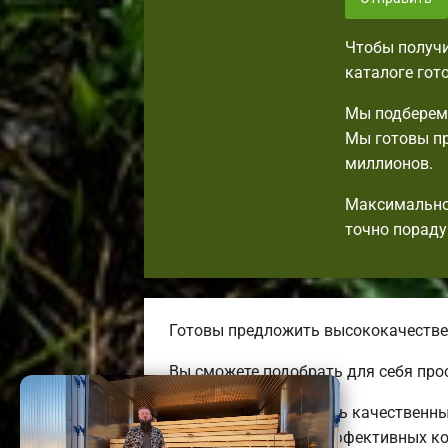
Чтобы получи
каталоге гот
Мы подберем 
Мы готовы пр
миллионов.
Максимально 
точно пораду
Готовы предложить высококачествен
Вы сможете подобрать для себя про
Мы можем предложить качественные
до огромных энергоэффективных ко