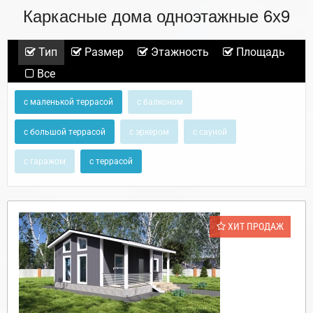
Каркасные дома одноэтажные 6х9
Тип
Размер
Этажность
Площадь
Все
с маленькой террасой
с балконом
с большой террасой
с эркером
с сауной
с гаражом
с террасой
ХИТ ПРОДАЖ