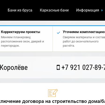
а
Бани из бруса
Каркасные бани
Информация
Корректируем проекты
Уточняем комплектацию
Меняем планировку,
Сверяем материалы и состав
расположение окон, дверей и
работ до окончательного
перегородок.
расчёта.
 Королёве
+7 921 027-89-