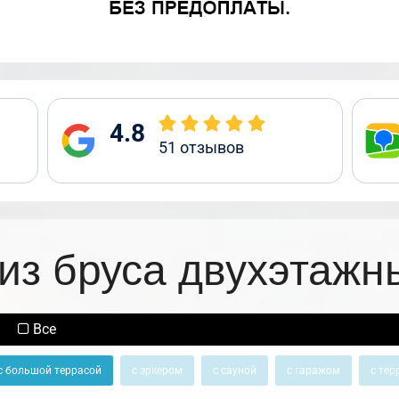
4.8
51
отзывов
из бруса двухэтажн
Все
с большой террасой
с эркером
с сауной
с гаражом
с тер