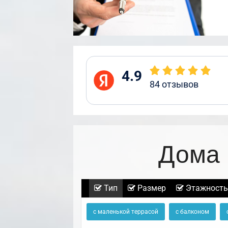
4.9
84
отзывов
Дома 
Тип
Размер
Этажность
с маленькой террасой
с балконом