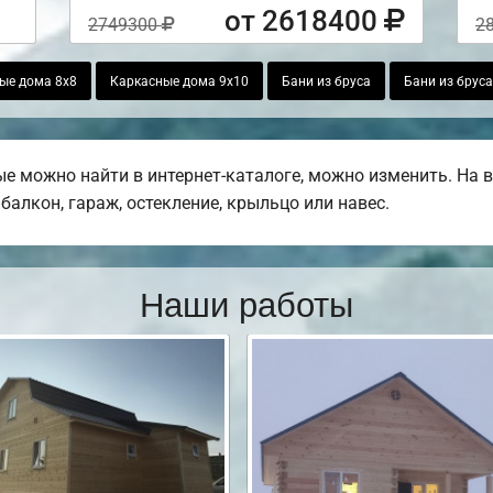
от 2618400
2749300
2
ые дома 8х8
Каркасные дома 9х10
Бани из бруса
Бани из бруса
ые можно найти в интернет-каталоге, можно изменить. На
балкон, гараж, остекление, крыльцо или навес.
Наши работы