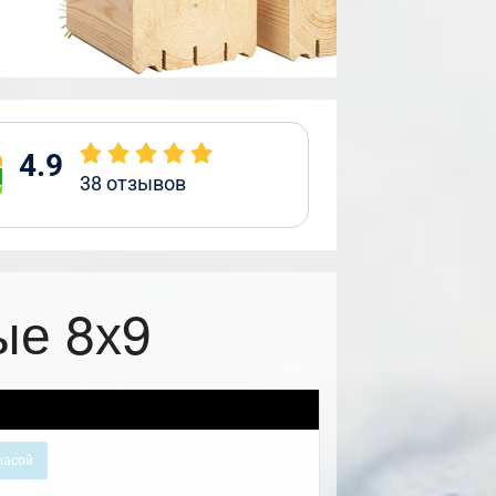
4.9
38
отзывов
ые 8х9
расой