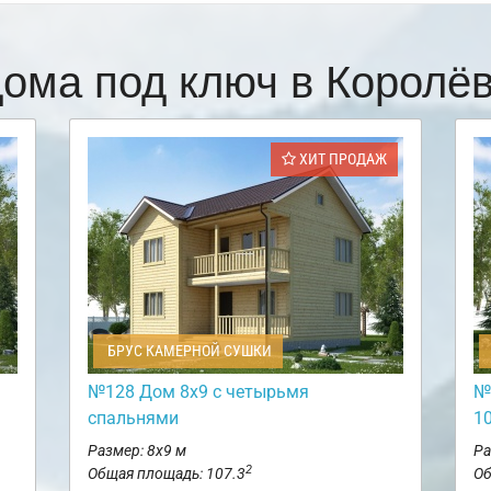
ома под ключ в Корол
ХИТ ПРОДАЖ
БРУС КАМЕРНОЙ СУШКИ
№128 Дом 8х9 с четырьмя
№
спальнями
10
Размер: 8х9 м
Ра
2
Общая площадь: 107.3
Об