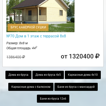
БРУС КАМЕРНОЙ СУШКИ
№70 Дом в 1 этаж с террасой 8х8
Размер: 8х8 м
2
Общая площадь: 44
от 1320400
1386400
Дома из бруса
Дома из бруса 4х5
Каркасные дома 4х10
Каркасные дома с балконом
Бани из бруса с мансардой
Бани из бруса 12х6