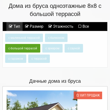
Дома из бруса одноэтажные 8х8 с
большой террасой
Тип
Размер
Этажность
Все
с маленькой террасой
с балконом
с большой террасой
с эркером
с сауной
с гаражом
с террасой
Дачные дома из бруса
ХИТ ПРОДАЖ