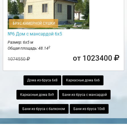
БРУС КАМЕРНОЙ СУШКИ
№6 Дом с мансардой 6х5
Размер: 6х5 м
2
Общая площадь: 48.14
от 1023400
1074550
Дома из бруса 6х8
Каркасные дома 6х6
Каркасные дома 8х9
Бани из бруса с мансардой
Бани из бруса с балконом
Бани из бруса 10х8