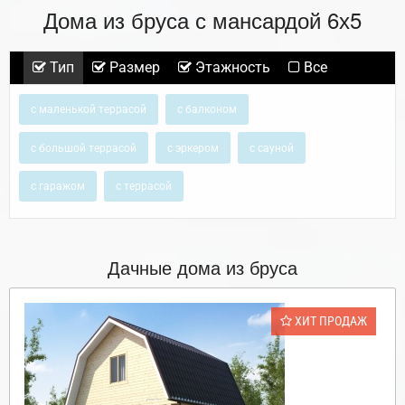
Дома из бруса с мансардой 6х5
Тип
Размер
Этажность
Все
с маленькой террасой
с балконом
с большой террасой
с эркером
с сауной
с гаражом
с террасой
Дачные дома из бруса
ХИТ ПРОДАЖ