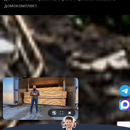
домокомплект.
🔇
⛶
✖