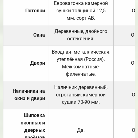
Евровагонка камерной
Потолки
сушки толщиной 12,5
От
мм. сорт АВ.
Деревянные, двойного
Окна
От
остекления.
Входная- металлическая,
утеплённая (Россия).
Двери
От
Межкомнатные-
филёнчатые.
Наличник деревянный,
Наличники на
строганый, камерной
От
окна и двери
сушки 70-90 мм.
Шиповка
оконных и
дверных
Да.
От
проёмов