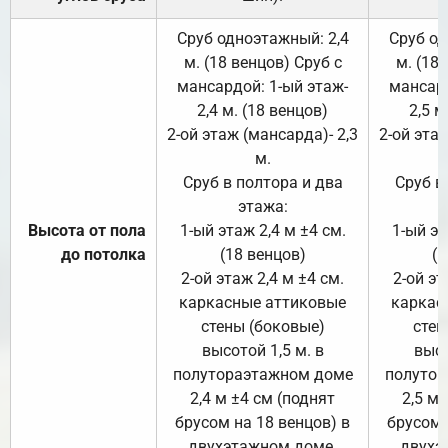
Сруб одноэтажный: 2,4
Сруб од
м. (18 венцов) Сруб с
м. (18
мансардой: 1-ый этаж-
мансард
2,4 м. (18 венцов)
2,5 м
2-ой этаж (мансарда)- 2,3
2-ой этаж
м.
Сруб в полтора и два
Сруб в
этажа:
Высота от пола
1-ый этаж 2,4 м ±4 см.
1-ый эт
до потолка
(18 венцов)
(1
2-ой этаж 2,4 м ±4 см.
2-ой эт
каркасные аттиковые
каркас
стены (боковые)
стен
высотой 1,5 м. в
высо
полутораэтажном доме
полутор
2,4 м ±4 см (поднят
2,5 м 
брусом на 18 венцов) в
брусом 
двухэтажном доме.
двухэ