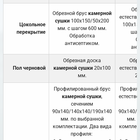
Обр
Обрезной брус
камерной
естеств
сушки
100х150/50х200
Цокольное
100х15
мм. с шагом 600 мм.
перекрытие
шаг
Обработка
О
антисептиком.
ант
Обрезная доска
Обр
Пол черновой
камерной сушки
20х100
естеств
мм.
2
Профилированный брус
Профили
камерной сушки
,
естестве
сечением
с
90х140/140х140/190х140
90х140/
мм. по выбранной
мм. 
комплектации. Два вида
комплек
профиля:
п