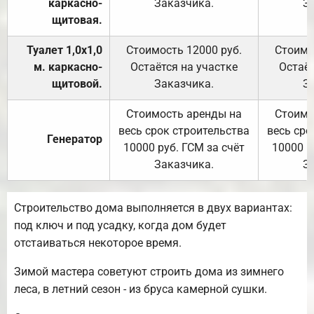
каркасно-
Заказчика.
З
щитовая.
Туалет 1,0х1,0
Стоимость 12000 руб.
Стоимо
м. каркасно-
Остаётся на участке
Остаёт
щитовой.
Заказчика.
З
Стоимость аренды на
Стоимо
весь срок строительства
весь сро
Генератор
10000 руб. ГСМ за счёт
10000 р
Заказчика.
З
Строительство дома выполняется в двух вариантах:
под ключ и под усадку, когда дом будет
отстаиваться некоторое время.
Зимой мастера советуют строить дома из зимнего
леса, в летний сезон - из бруса камерной сушки.