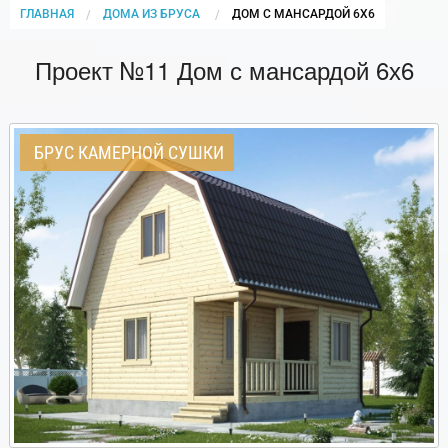
ГЛАВНАЯ
ДОМА ИЗ БРУСА
CURRENT:
ДОМ С МАНСАРДОЙ 6Х6
Проект №11 Дом с мансардой 6х6
БРУС КАМЕРНОЙ СУШКИ