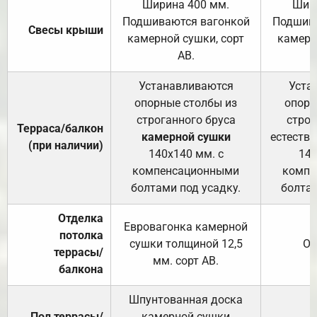
Ширина 400 мм.
Шир
Подшиваются вагонкой
Подшива
Свесы крыши
камерной сушки, сорт
камерн
АВ.
Устанавливаются
Уста
опорные столбы из
опорн
строганного бруса
строг
Терраса/балкон
камерной сушки
естеств
(при наличии)
140х140 мм. с
140
компенсационными
компе
болтами под усадку.
болтам
Отделка
Евровагонка камерной
потолка
сушки толщиной 12,5
От
террасы/
мм. сорт АВ.
балкона
Шпунтованная доска
Пол террасы/
камерной сушки