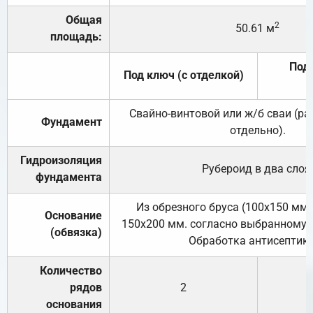
Общая
2
50.61 м
площадь:
Под 
Под ключ (с отделкой)
Свайно-винтовой или ж/б сваи (р
Фундамент
отдельно).
Гидроизоляция
Рубероид в два слоя
фундамента
Из обрезного бруса (100х150 мм.
Основание
150х200 мм. согласно выбранному с
(обвязка)
Обработка антисептик
Количество
рядов
2
основания