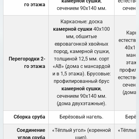
камерной сушки
,
естестве
го этажа
сечением 90х140 мм.
сечени
Каркасные: доска
камерной сушки
40х100
Карк
мм, обшитые
естеств
евровагонкой хвойных
40х10
пород, камерной сушки,
манса
Перегородки 2-
толщиной 12,5 мм. сорт
этажа
го этажа
«АВ» (дома с мансардой
профили
и в 1,5 этажа). Брусовые:
естестве
профилированный брус
сечени
камерной сушки
,
(дома 
сечением 90х140 мм.
(дома двухэтажные).
Сборка сруба
Берёзовый нагель.
Берёз
Соединение
«Тёплый угол» (коренной
«Тёплый 
углов сруба
шип).