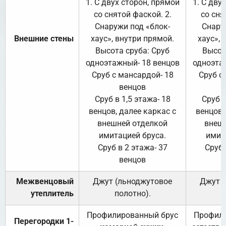
1. С двух сторон, прямой
1. С дву
со снятой фаской. 2.
со сня
Снаружи под «блок-
Снару
Внешние стены
хаус», внутри прямой.
хаус», 
Высота сруба: Сруб
Высот
одноэтажный- 18 венцов
одноэта
Сруб с мансардой- 18
Сруб с
венцов
Сруб в 1,5 этажа- 18
Сруб в
венцов, далее каркас с
венцов,
внешней отделкой
внеш
имитацией бруса.
имит
Сруб в 2 этажа- 37
Сруб 
венцов
Межвенцовый
Джут (льноджутовое
Джут 
утеплитель
полотно).
п
Профилированный брус
Профили
Перегородки 1-