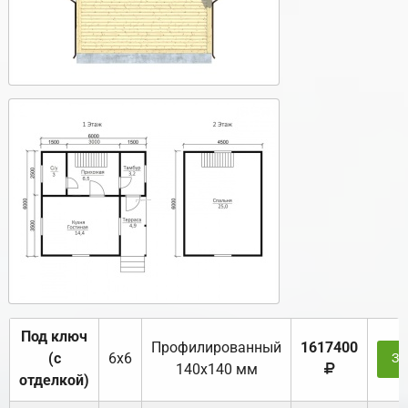
Под ключ
Профилированный
1617400
(с
6х6
За
140х140 мм
отделкой)