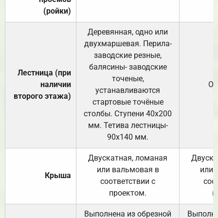
(ройки)
Деревянная, одно или
двухмаршевая. Перила-
заводские резные,
балясины- заводские
Лестница (при
точеные,
наличии
От
устанавливаются
второго этажа)
стартовые точёные
столбы. Ступени 40х200
мм. Тетива лестницы-
90х140 мм.
Двускатная, ломаная
Двуска
или вальмовая в
или 
Крыша
соответствии с
соо
проектом.
п
Выполнена из обрезной
Выполне