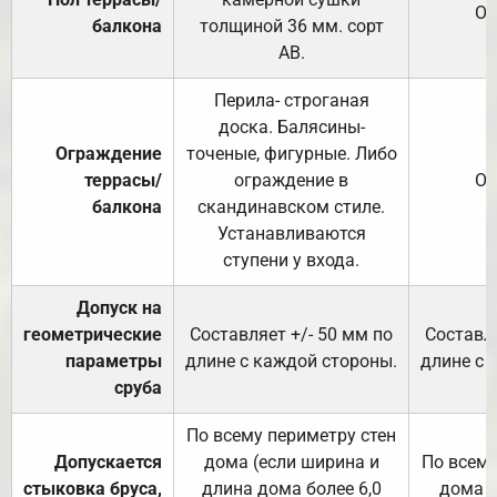
От
балкона
толщиной 36 мм. сорт
АВ.
Перила- строганая
доска. Балясины-
Ограждение
точеные, фигурные. Либо
террасы/
ограждение в
От
балкона
скандинавском стиле.
Устанавливаются
ступени у входа.
Допуск на
геометрические
Составляет +/- 50 мм по
Составля
параметры
длине с каждой стороны.
длине с 
сруба
По всему периметру стен
Допускается
дома (если ширина и
По всему
стыковка бруса,
длина дома более 6,0
дома (