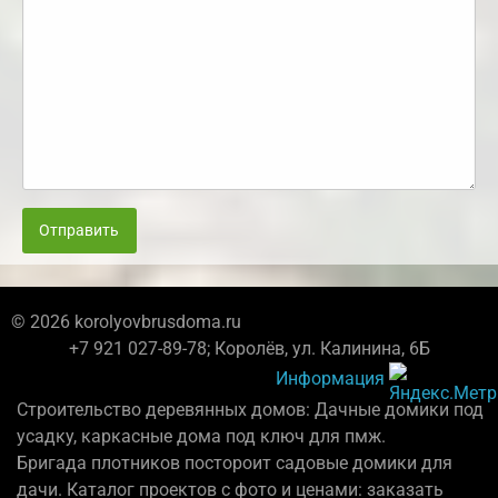
Отправить
© 2026 korolyovbrusdoma.ru
+7 921 027-89-78; Королёв, ул. Калинина, 6Б
Информация
Строительство деревянных домов: Дачные домики под
усадку, каркасные дома под ключ для пмж.
Бригада плотников постороит садовые домики для
дачи. Каталог проектов с фото и ценами: заказать