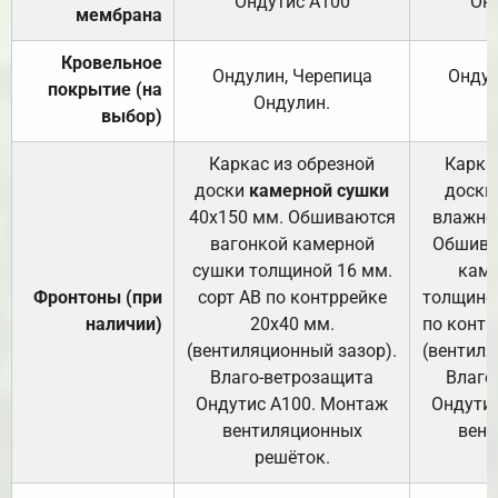
Ондутис А100
Он
мембрана
Кровельное
Ондулин, Черепица
Ондул
покрытие (на
Ондулин.
выбор)
Каркас из обрезной
Карка
доски
камерной сушки
доски
40х150 мм. Обшиваются
влажно
вагонкой камерной
Обшива
сушки толщиной 16 мм.
каме
Фронтоны (при
сорт АВ по контррейке
толщиной
наличии)
20х40 мм.
по контр
(вентиляционный зазор).
(вентиля
Влаго-ветрозащита
Влаго
Ондутис А100. Монтаж
Ондути
вентиляционных
вент
решёток.