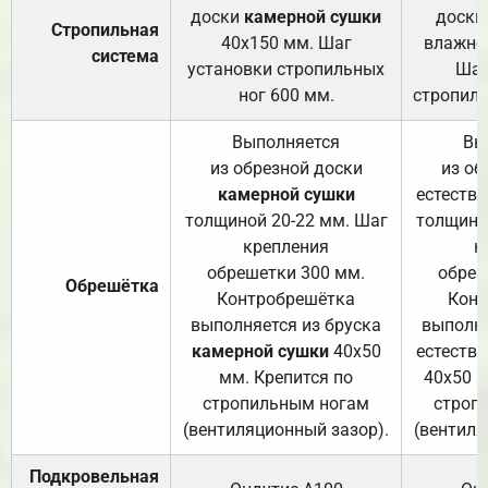
доски
камерной сушки
доски
Стропильная
40х150 мм. Шаг
влажно
система
установки стропильных
Шаг
ног 600 мм.
стропиль
Выполняется
Вы
из обрезной доски
из об
камерной сушки
естеств
толщиной 20-22 мм. Шаг
толщино
крепления
к
обрешетки 300 мм.
обреш
Обрешётка
Контробрешётка
Конт
выполняется из бруска
выполня
камерной сушки
40х50
естеств
мм. Крепится по
40х50 м
стропильным ногам
строп
(вентиляционный зазор).
(вентиля
Подкровельная