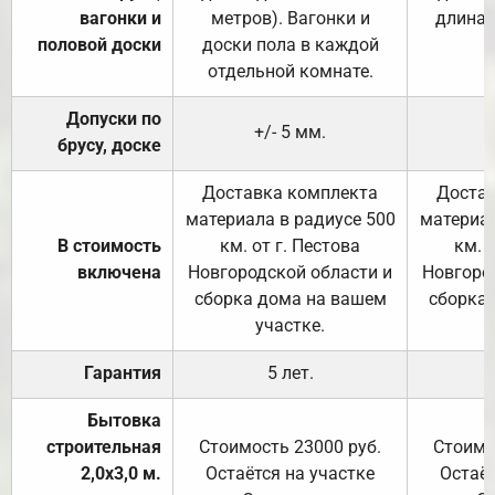
вагонки и
метров). Вагонки и
длина 
половой доски
доски пола в каждой
отдельной комнате.
Допуски по
+/- 5 мм.
брусу, доске
Доставка комплекта
Достав
материала в радиусе 500
материал
В стоимость
км. от г. Пестова
км. 
включена
Новгородской области и
Новгоро
сборка дома на вашем
сборка
участке.
Гарантия
5 лет.
Бытовка
строительная
Стоимость 23000 руб.
Стоимо
2,0х3,0 м.
Остаётся на участке
Остаёт