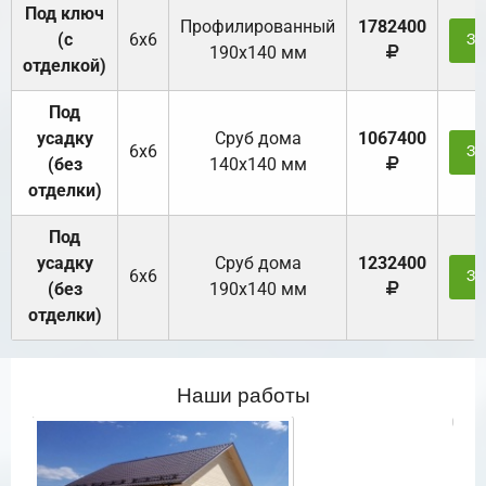
Под ключ
Профилированный
1782400
(с
6х6
За
190х140 мм
отделкой)
Под
усадку
Cруб дома
1067400
6х6
За
(без
140х140 мм
отделки)
Под
усадку
Cруб дома
1232400
6х6
За
(без
190х140 мм
отделки)
Наши работы