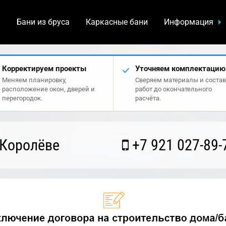
а
Бани из бруса
Каркасные бани
Информация
Корректируем проекты
Уточняем комплектацию
Меняем планировку,
Сверяем материалы и состав
расположение окон, дверей и
работ до окончательного
перегородок.
расчёта.
 Королёве
+7 921 027-89-