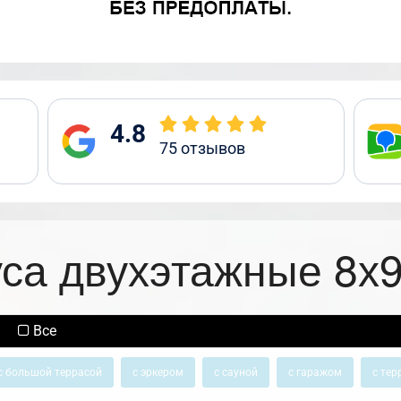
4.8
75
отзывов
уса двухэтажные 8х9
Все
с большой террасой
с эркером
с сауной
с гаражом
с тер