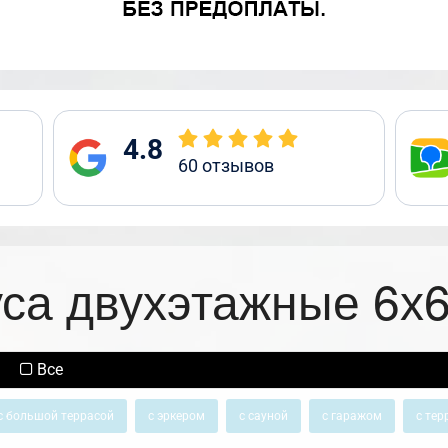
4.8
60
отзывов
уса двухэтажные 6х6
Все
с большой террасой
с эркером
с сауной
с гаражом
с тер