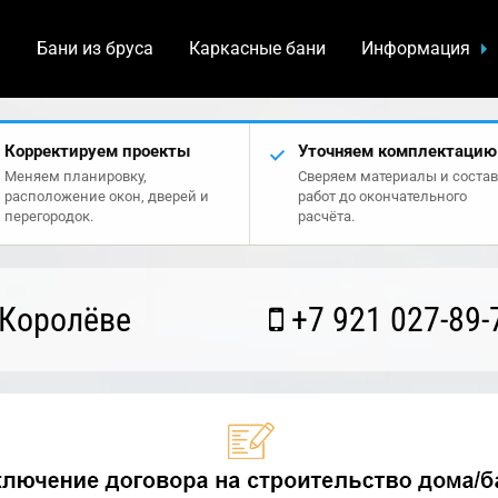
а
Бани из бруса
Каркасные бани
Информация
Корректируем проекты
Уточняем комплектацию
Меняем планировку,
Сверяем материалы и состав
расположение окон, дверей и
работ до окончательного
перегородок.
расчёта.
 Королёве
+7 921 027-89-