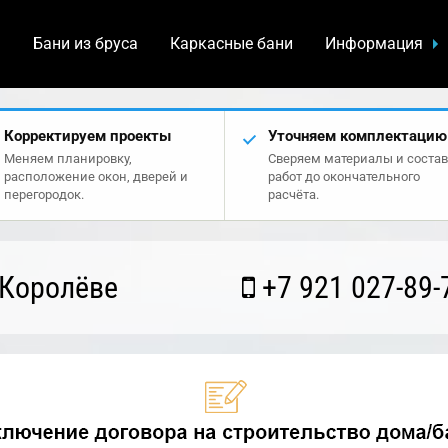
а
Бани из бруса
Каркасные бани
Информация
Корректируем проекты
Уточняем комплектацию
Меняем планировку,
Сверяем материалы и состав
расположение окон, дверей и
работ до окончательного
перегородок.
расчёта.
 Королёве
+7 921 027-89-