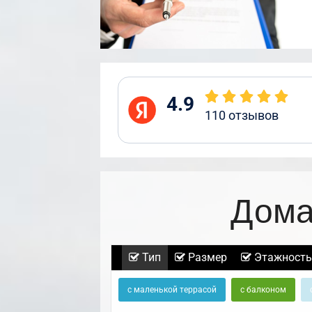
4.9
110
отзывов
Дома
Тип
Размер
Этажность
с маленькой террасой
с балконом