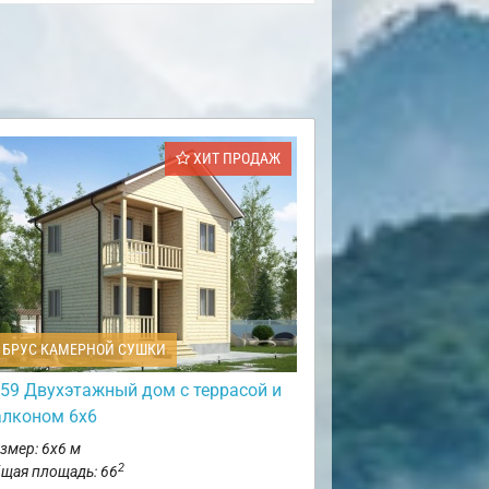
ХИТ ПРОДАЖ
БРУС КАМЕРНОЙ СУШКИ
59 Двухэтажный дом с террасой и
алконом 6х6
змер: 6х6 м
2
щая площадь: 66