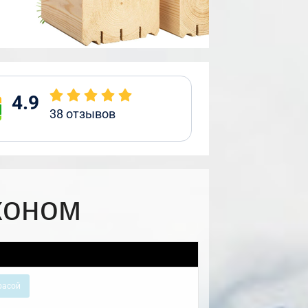
4.9
38
отзывов
коном
расой