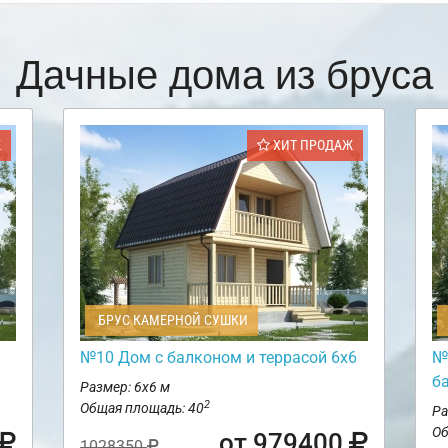
Дачные дома из бруса
Ж
ХИТ ПРОДАЖ
БРУС КАМЕРНОЙ СУШКИ
№10 Дом с балконом и террасой 6х6
№
б
Размер: 6х6 м
2
Общая площадь: 40
Ра
Об
от 979400
1028350