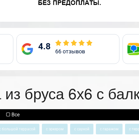
4.8
66
отзывов
 из бруса 6х6 с бал
Все
с большой террасой
с эркером
с сауной
с гаражом
с тер