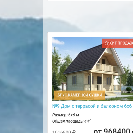
ХИТ ПРОДА
БРУС КАМЕРНОЙ СУШКИ
№9 Дом с террасой и балконом 6х6
Размер: 6х6 м
2
Общая площадь: 44
от 968400
1016800