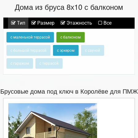
Дома из бруса 8х10 с балконом
Тип
Размер
Этажность
Все
с маленькой террасой
с балконом
с большой террасой
с эркером
с сауной
с гаражом
с террасой
Брусовые дома под ключ в Королёве для ПМЖ