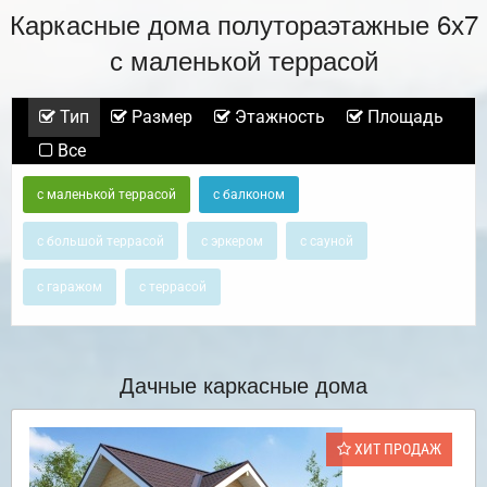
Каркасные дома полутораэтажные 6х7
с маленькой террасой
Тип
Размер
Этажность
Площадь
Все
с маленькой террасой
с балконом
с большой террасой
с эркером
с сауной
с гаражом
с террасой
Дачные каркасные дома
ХИТ ПРОДАЖ