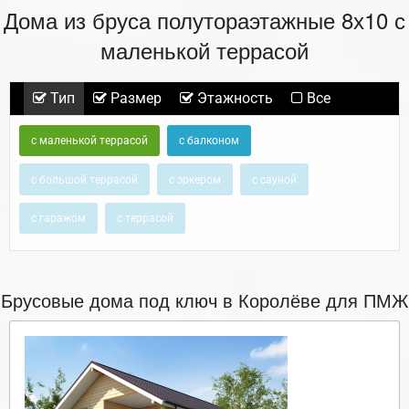
Дома из бруса полутораэтажные 8х10 с
маленькой террасой
Тип
Размер
Этажность
Все
с маленькой террасой
с балконом
с большой террасой
с эркером
с сауной
с гаражом
с террасой
Брусовые дома под ключ в Королёве для ПМЖ