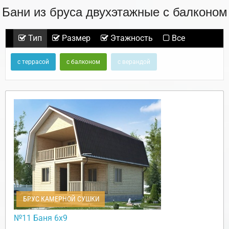
Бани из бруса двухэтажные с балконом
Тип
Размер
Этажность
Все
с террасой
с балконом
с верандой
БРУС КАМЕРНОЙ СУШКИ
№11 Баня 6х9