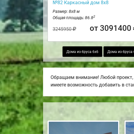
№82 Каркасный дом 8х8
Размер: 8х8 м
2
Общая площадь: 86.8
от 3091400
3245950
Дома из бруса 6х6
Дома из бруса 
Обращаем внимание! Любой проект, 
имеете возможность добавить в стан