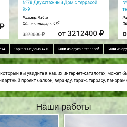
№78 Двухэтажный Дом с террасой
№
9х9
т
Размер: 9х9 м
Ра
2
Общая площадь: 98
Об
от 3212400
о
3373000
6х4
Каркасные дома 4х10
Бани из бруса с террасой
Бани из бру
который вы увидите в наших интернет-каталогах, может б
дартный проект балкон, веранду, гараж, террасу, панорамн
Наши работы