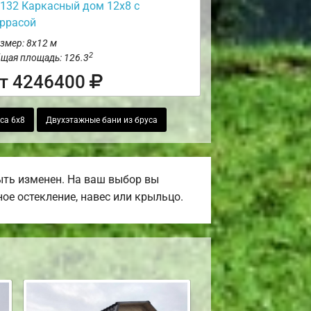
132 Каркасный дом 12х8 с
еррасой
змер: 8х12 м
2
щая площадь: 126.3
т 4246400
са 6х8
Двухэтажные бани из бруса
ыть изменен. На ваш выбор вы
ое остекление, навес или крыльцо.