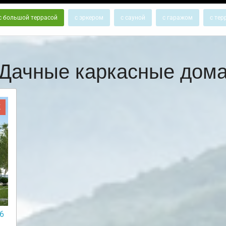
с большой террасой
с эркером
с сауной
с гаражом
с тер
Дачные каркасные дом
Ж
6