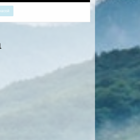
расой
а