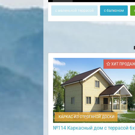
с маленькой террасой
с балконом
ХИТ ПРОДА
КАРКАС ИЗ СТРОГАНОЙ ДОСКИ
№114 Каркасный дом с террасой 6х