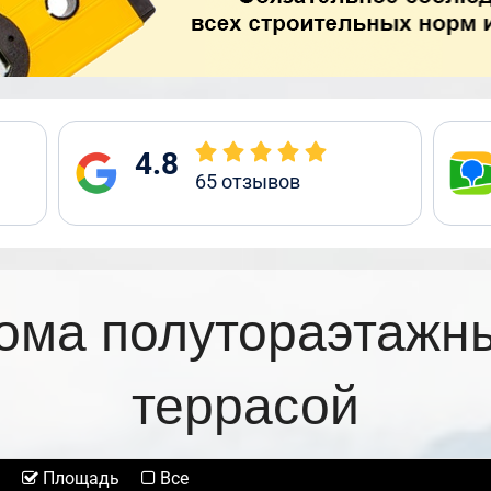
4.8
65
отзывов
ома полутораэтажн
террасой
Площадь
Все