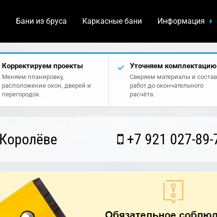
а
Бани из бруса
Каркасные бани
Информация
Корректируем проекты
Уточняем комплектацию
Меняем планировку,
Сверяем материалы и состав
расположение окон, дверей и
работ до окончательного
перегородок.
расчёта.
 Королёве
+7 921 027-89-