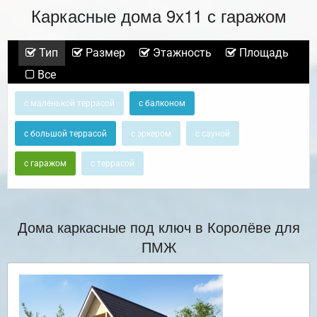
Каркасные дома 9х11 с гаражом
Тип
Размер
Этажность
Площадь
Все
с маленькой террасой
с балконом
с большой террасой
с эркером
с сауной
с гаражом
с террасой
Дома каркасные под ключ в Королёве для
ПМЖ