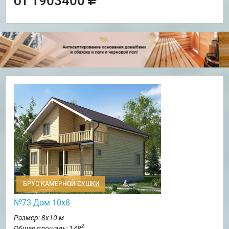
от 1903400
БРУС КАМЕРНОЙ СУШКИ
№73 Дом 10х8
Размер: 8х10 м
2
Общая площадь: 148