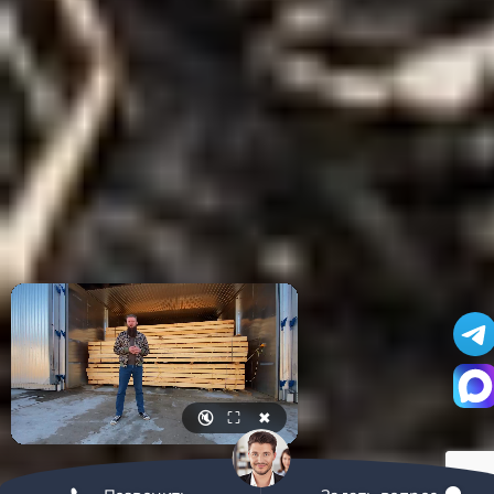
🔇
⛶
✖