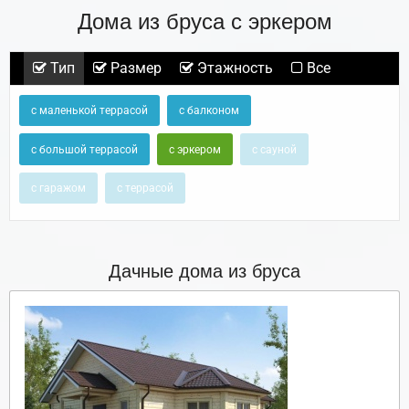
Дома из бруса с эркером
Тип
Размер
Этажность
Все
с маленькой террасой
с балконом
с большой террасой
с эркером
с сауной
с гаражом
с террасой
Дачные дома из бруса