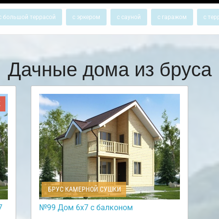
с большой террасой
с эркером
с сауной
с гаражом
с тер
Дачные дома из бруса
Ж
БРУС КАМЕРНОЙ СУШКИ
7
№99 Дом 6х7 с балконом