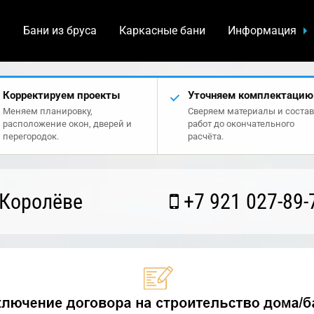
а
Бани из бруса
Каркасные бани
Информация
Корректируем проекты
Уточняем комплектацию
Меняем планировку,
Сверяем материалы и состав
расположение окон, дверей и
работ до окончательного
перегородок.
расчёта.
 Королёве
+7 921 027-89-