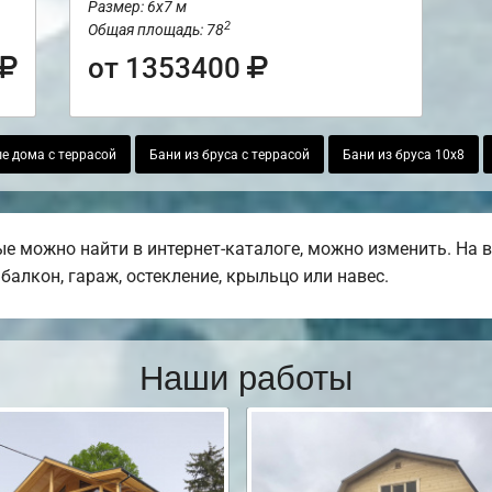
Размер: 6х7 м
2
Общая площадь: 78
от 1353400
е дома с террасой
Бани из бруса с террасой
Бани из бруса 10х8
ые можно найти в интернет-каталоге, можно изменить. На
балкон, гараж, остекление, крыльцо или навес.
Наши работы