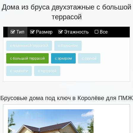
Дома из бруса двухэтажные с большой
террасой
Тип
Размер
Этажность
Все
с маленькой террасой
с балконом
с большой террасой
с эркером
с сауной
с гаражом
с террасой
Брусовые дома под ключ в Королёве для ПМЖ